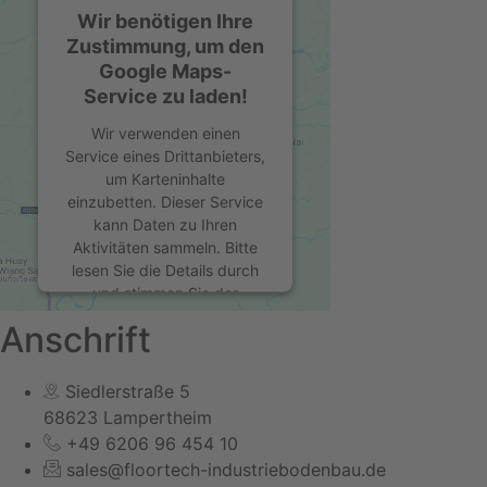
Wir benötigen Ihre
Zustimmung, um den
Google Maps-
Service zu laden!
Wir verwenden einen
Service eines Drittanbieters,
um Karteninhalte
einzubetten. Dieser Service
kann Daten zu Ihren
Aktivitäten sammeln. Bitte
lesen Sie die Details durch
und stimmen Sie der
Nutzung des Service zu, um
Anschrift
diese Karte anzuzeigen.
Siedlerstraße 5
Mehr Informationen
68623 Lampertheim
+49 6206 96 454 10
Akzeptieren
sales@floortech-industriebodenbau.de