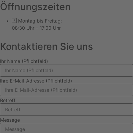
powered by
Usercentrics
Öffnungszeiten
Consent Management
Platform
&
eRecht24
Montag bis Freitag:
08:30 Uhr – 17:00 Uhr
Kontaktieren Sie uns
Ihr Name (Pflichtfeld)
Ihre E-Mail-Adresse (Pflichtfeld)
Betreff
Message