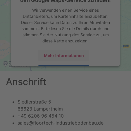
Wir verwenden einen Service eines
Drittanbieters, um Karteninhalte einzubetten.
Dieser Service kann Daten zu Ihren Aktivitäten
sammeln. Bitte lesen Sie die Details durch und
stimmen Sie der Nutzung des Service zu, um
diese Karte anzuzeigen.
Mehr Informationen
Akzeptieren
Anschrift
powered by
Usercentrics Consent Management
Platform
&
eRecht24
Siedlerstraße 5
68623 Lampertheim
+49 6206 96 454 10
sales@floortech-industriebodenbau.de