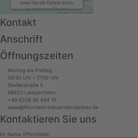
lesen Sie die Details durch
und stimmen Sie der
Nutzung des Service zu, um
Kontakt
diese Karte anzuzeigen.
Anschrift
Mehr Informationen
Öffnungszeiten
Akzeptieren
powered by
Usercentrics
Montag bis Freitag:
Consent Management
08:30 Uhr – 17:00 Uhr
Platform
&
eRecht24
Siedlerstraße 5
68623 Lampertheim
+49 6206 96 454 10
sales@floortech-industriebodenbau.de
Kontaktieren Sie uns
Ihr Name (Pflichtfeld)