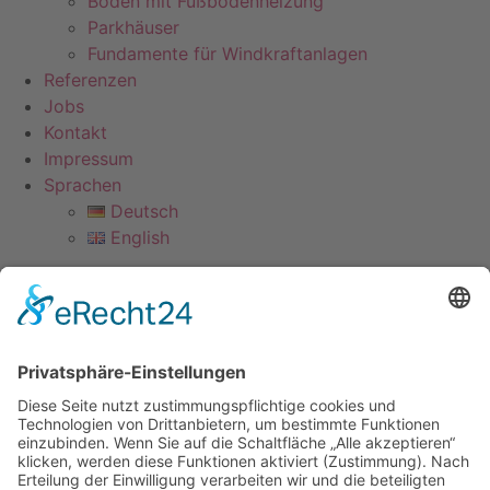
Böden mit Fußbodenheizung
Parkhäuser
Fundamente für Windkraftanlagen
Referenzen
Jobs
Kontakt
Impressum
Sprachen
Deutsch
English
Main
Home
Menu
Leistungen
Vorbereitung
Betoneinbau C 25/30 bis C 35/45
Laser Screed Technologie
Betonglätten und Betonveredelung
Oberflächen-Nachbehandlung
Stahlfaserböden